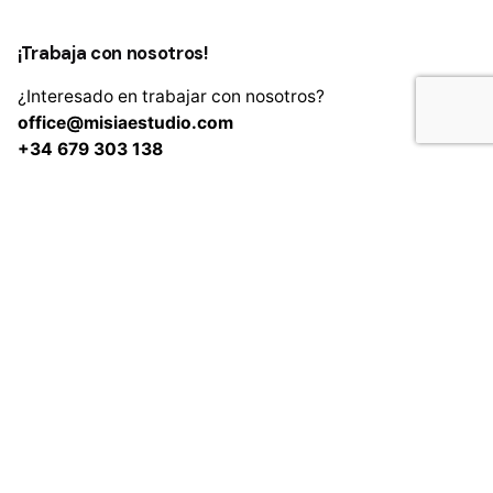
¡Trabaja con nosotros!
¿Interesado en trabajar con nosotros?
Camisas de mujer
Colección
Add to cart
office@misiaestudio.com
+34 679 303 138
Fb.
/
Ig.
/
In.
Subscribe to the newsletter
I accept the
Privacy Policy