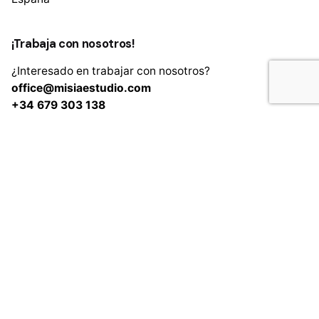
¡Trabaja con nosotros!
¿Interesado en trabajar con nosotros?
Colección
Pantalones de mujer
Añadir al carrito
office@misiaestudio.com
+34 679 303 138
Fb.
/
Ig.
/
In.
Suscríbete al boletín
Acepto la
Política de privacidad