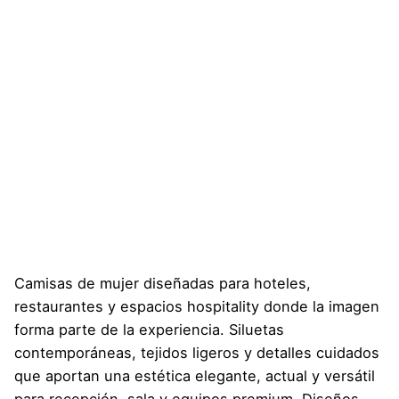
Skip
to
content
MISIA
Camisas de mujer diseñadas para hoteles,
restaurantes y espacios hospitality donde la imagen
forma parte de la experiencia. Siluetas
contemporáneas, tejidos ligeros y detalles cuidados
que aportan una estética elegante, actual y versátil
para recepción, sala y equipos premium. Diseños