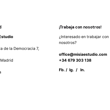
d
¡Trabaja con nosotros!
Estudio
¿Interesado en trabajar con
nosotros?
a de la Democracia 7,
office@misiaestudio.com
 Madrid
+34 679 303 138
Fb.
/
Ig.
/
In.
a